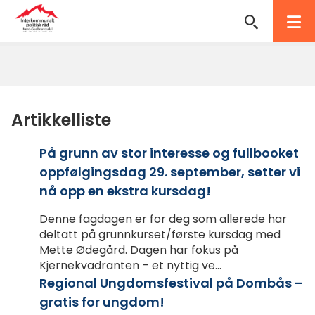
Interkommunalt
politisk
Du
råd
er
her:
Nord-
Artikkelliste
Gudbrandsdal
På grunn av stor interesse og fullbooket
oppfølgingsdag 29. september, setter vi
nå opp en ekstra kursdag!
Denne fagdagen er for deg som allerede har
deltatt på grunnkurset/første kursdag med
Mette Ødegård. Dagen har fokus på
Kjernekvadranten – et nyttig ve...
Regional Ungdomsfestival på Dombås –
gratis for ungdom!