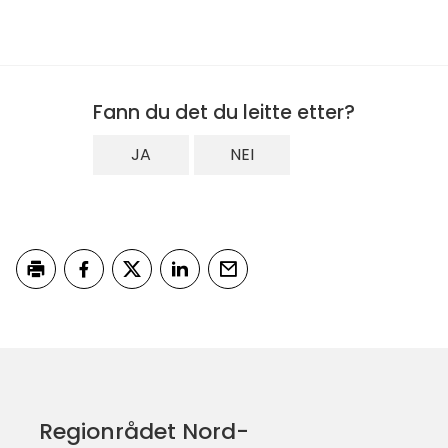
Fann du det du leitte etter?
JA
NEI
Skriv ut
Del på Facebook
Del på Twitter
Del på LinkedIn
Tips en venn
Regionrådet Nord-