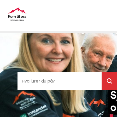
Næringssamarbeid
i
Nord-
Gudbrandsdal