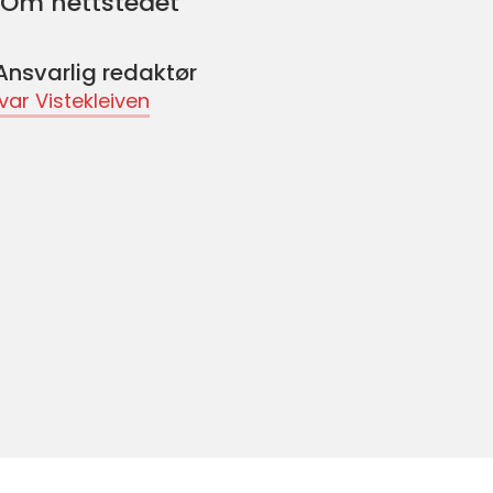
Om nettstedet
Ansvarlig redaktør
Ivar Vistekleiven