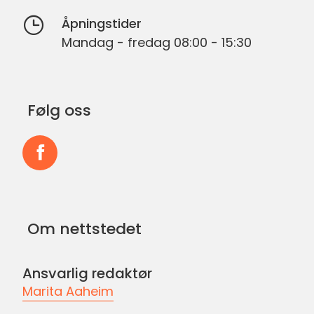
Åpningstider
Mandag - fredag 08:00 - 15:30
Følg oss
Følg
oss
på
Om nettstedet
Facebook
Ansvarlig redaktør
Marita Aaheim