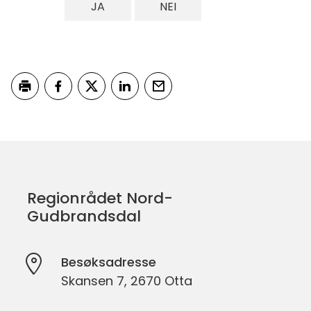
JA
NEI
Skriv ut
Del på Facebook
Del på Twitter
Del på LinkedIn
Tips en venn
Regionrådet Nord-
Gudbrandsdal
Besøksadresse
Skansen 7, 2670 Otta