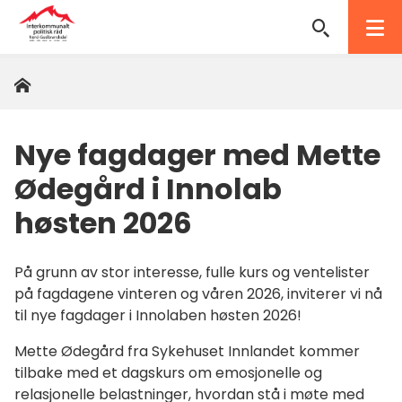
Interkommunalt
politisk
Hjem
Du
råd
er
her:
Nord-
Nye fagdager med Mette
Gudbrandsdal
Ødegård i Innolab
høsten 2026
På grunn av stor interesse, fulle kurs og ventelister
på fagdagene vinteren og våren 2026, inviterer vi nå
til nye fagdager i Innolaben høsten 2026!
Mette Ødegård fra Sykehuset Innlandet kommer
tilbake med et dagskurs om emosjonelle og
relasjonelle belastninger, hvordan stå i møte med