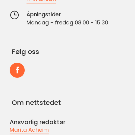
Åpningstider
Mandag - fredag 08:00 - 15:30
Følg oss
Følg
oss
på
Om nettstedet
Facebook
Ansvarlig redaktør
Marita Aaheim