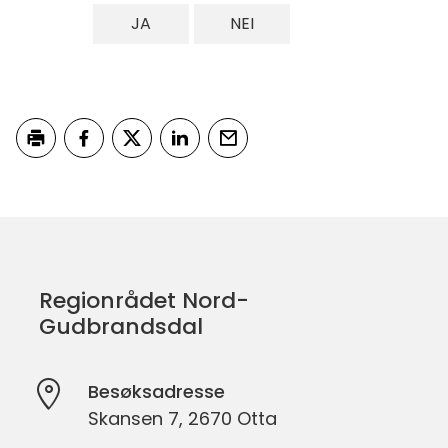
JA
NEI
Skriv ut
Del på Facebook
Del på Twitter
Del på LinkedIn
Tips en venn
Regionrådet Nord-
Gudbrandsdal
Besøksadresse
Skansen 7, 2670 Otta