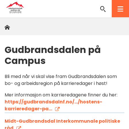
Interkommunalt
politisk
Hjem
Du
råd
er
her:
Nord-
Gudbrandsdalen på
Gudbrandsdal
Campus
Bli med når vi skal vise fram Gudbrandsdalen som
bo- og arbeidsregion på karrieredager i høst!
Mer informasjon om karrieredagene finner du her:
https://gudbrandsdalnf.no/.../hostens-
karrieredager-pa...
Midt-Gudbrandsdal Interkommunale politiske
råd