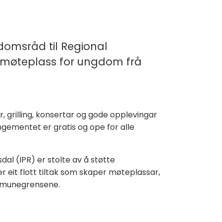
!
gdomsråd til Regional
 møteplass for ungdom frå
r, grilling, konsertar og gode opplevingar
ementet er gratis og ope for alle
al (IPR) er stolte av å støtte
eit flott tiltak som skaper møteplassar,
ommunegrensene.