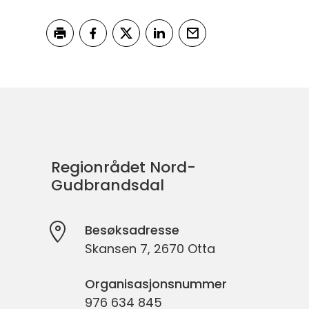
Skriv ut
Del på Facebook
Del på Twitter
Del på LinkedIn
Tips en venn
Regionrådet Nord-
Gudbrandsdal
Besøksadresse
Skansen 7, 2670 Otta
Organisasjonsnummer
976 634 845