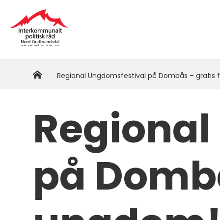
Interkommunalt
politisk
råd
Hjem
Du
Regional Ungdomsfestival på Dombås – gratis 
er
Nord-
her:
Regional
Gudbrandsdal
på Dombå