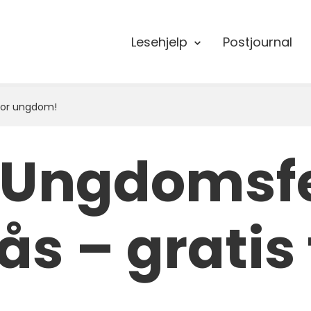
Lesehjelp
Postjournal
for ungdom!
 Ungdomsfe
s – gratis 