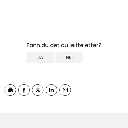
Fann du det du leitte etter?
JA
NEI
Skriv ut
Del på Facebook
Del på Twitter
Del på LinkedIn
Tips en venn