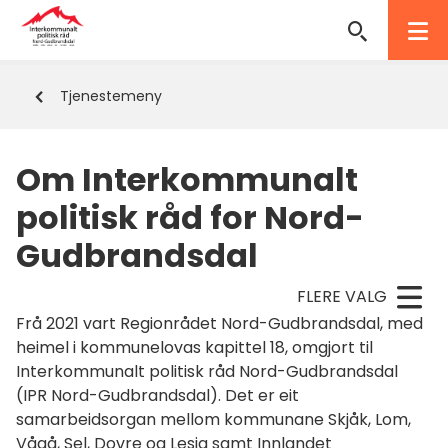
Interkommunalt
politisk
Du
Tjenestemeny
råd
er
her:
Nord-
Om Interkommunalt
Gudbrandsdal
politisk råd for Nord-
Gudbrandsdal
FLERE VALG
Frå 2021 vart Regionrådet Nord-Gudbrandsdal, med
heimel i kommunelovas kapittel 18, omgjort til
Interkommunalt politisk råd Nord-Gudbrandsdal
(IPR Nord-Gudbrandsdal). Det er eit
samarbeidsorgan mellom kommunane Skjåk, Lom,
Vågå, Sel, Dovre og Lesja samt Innlandet