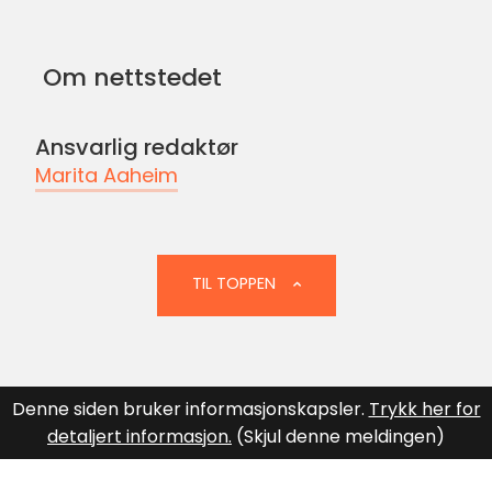
oss
på
Om nettstedet
Facebook
Ansvarlig redaktør
Marita Aaheim
TIL TOPPEN
Denne siden bruker informasjonskapsler.
Trykk her for
detaljert informasjon.
(Skjul denne meldingen)