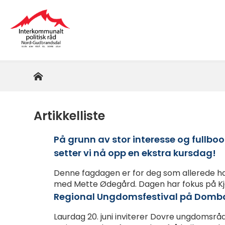
Interkommunalt
politisk
råd
Hjem
Du
er
Nord-
her:
Gudbrandsdal
Artikkelliste
På grunn av stor interesse og fullb
setter vi nå opp en ekstra kursdag!
Denne fagdagen er for deg som allerede ha
med Mette Ødegård. Dagen har fokus på Kje
Regional Ungdomsfestival på Dombå
Laurdag 20. juni inviterer Dovre ungdomsrå