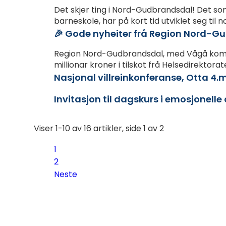
Det skjer ting i Nord-Gudbrandsdal! Det so
barneskole, har på kort tid utviklet seg til no
🎉 Gode nyheiter frå Region Nord-G
Region Nord-Gudbrandsdal, med Vågå kom
millionar kroner i tilskot frå Helsedirektor
Nasjonal villreinkonferanse, Otta 4.
Invitasjon til dagskurs i emosjonelle
Viser
1-10
av
16
artikler,
side
1
av
2
1
2
Neste