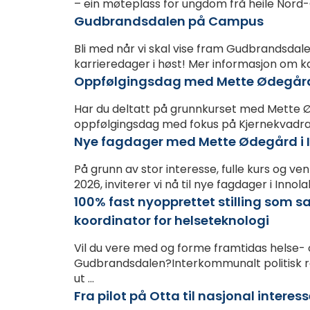
– ein møteplass for ungdom frå heile Nor
Gudbrandsdalen på Campus
Bli med når vi skal vise fram Gudbrandsda
karrieredager i høst! Mer informasjon om kar
Oppfølgingsdag med Mette Ødegård 
Har du deltatt på grunnkurset med Mette Ød
oppfølgingsdag med fokus på Kjernekvadrante
Nye fagdager med Mette Ødegård i 
På grunn av stor interesse, fulle kurs og v
2026, inviterer vi nå til nye fagdager i Inno
100% fast nyopprettet stilling som
koordinator for helseteknologi
Vil du vere med og forme framtidas helse-
Gudbrandsdalen?Interkommunalt politisk r
ut ...
Fra pilot på Otta til nasjonal interes