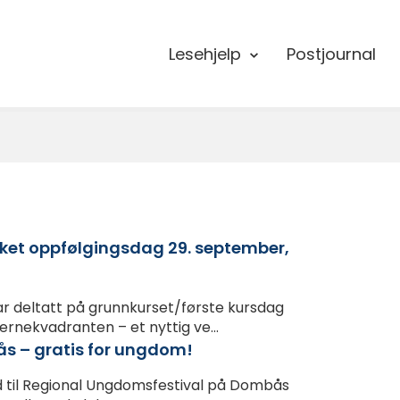
Lesehjelp
Postjournal
ooket oppfølgingsdag 29. september,
r deltatt på grunnkurset/første kursdag
rnekvadranten – et nyttig ve...
s – gratis for ungdom!
d til Regional Ungdomsfestival på Dombås