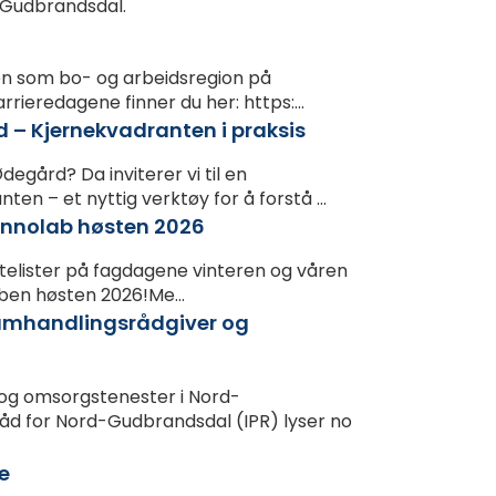
d-Gudbrandsdal.
len som bo- og arbeidsregion på
rieredagene finner du her: https:...
– Kjernekvadranten i praksis
egård? Da inviterer vi til en
n – et nyttig verktøy for å forstå ...
Innolab høsten 2026
entelister på fagdagene vinteren og våren
laben høsten 2026!Me...
 samhandlingsrådgiver og
 og omsorgstenester i Nord-
åd for Nord-Gudbrandsdal (IPR) lyser no
se