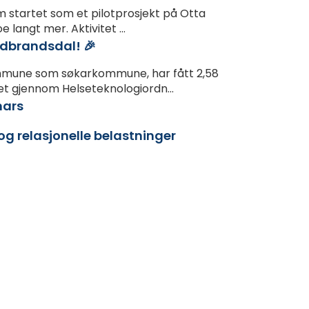
m startet som et pilotprosjekt på Otta
e langt mer. Aktivitet ...
udbrandsdal! 🎉
mune som søkarkommune, har fått 2,58
atet gjennom Helseteknologiordn...
mars
 og relasjonelle belastninger