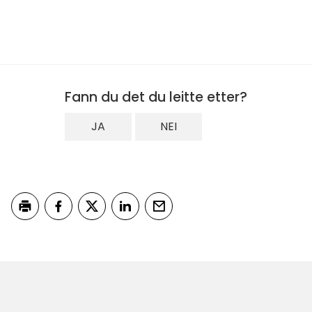
Fann du det du leitte etter?
JA
NEI
Skriv ut
Del på Facebook
Del på Twitter
Del på LinkedIn
Tips en venn