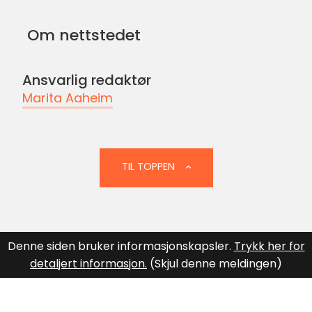
oss
på
Om nettstedet
Facebook
Ansvarlig redaktør
Marita Aaheim
TIL TOPPEN
Denne siden bruker informasjonskapsler.
Trykk her for
detaljert informasjon.
(Skjul denne meldingen)