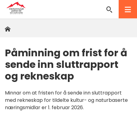
Interkommunalt
politisk
Hjem
Du
råd
er
her:
Nord-
Påminning om frist for å
Gudbrandsdal
sende inn sluttrapport
og rekneskap
Minnar om at fristen for å sende inn sluttrapport
med rekneskap for tildelte kultur- og naturbaserte
næringsmidlar er 1. februar 2026.