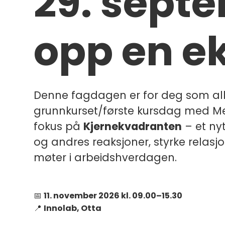
29. septe
opp en e
Denne fagdagen er for deg som all
grunnkurset/første kursdag med M
fokus på
Kjernekvadranten
– et nyt
og andres reaksjoner, styrke relas
møter i arbeidshverdagen.
📅
11. november 2026 kl. 09.00–15.30
📍
Innolab, Otta