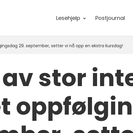
Lesehjelp
Postjournal
gingsdag 29. september, setter vi nå opp en ekstra kursdag!
av stor int
et oppfølgi