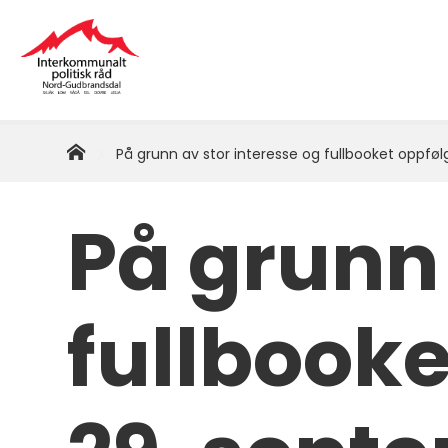
Interkommunalt
politisk
råd
Hjem
Du
På grunn av stor interesse og fullbooket oppføl
er
Nord-
her:
På grunn 
Gudbrandsdal
fullbook