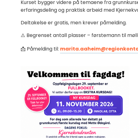
Kurset bygger videre på temaene fra grunnkurset
erfaringsdeling og praktisk arbeid med Kjernek
Deltakelse er gratis, men krever påmelding.
⚠️ Begrenset antall plasser – førstemann til møll
📩 Påmelding til:
marita.aaheim@regionkonto