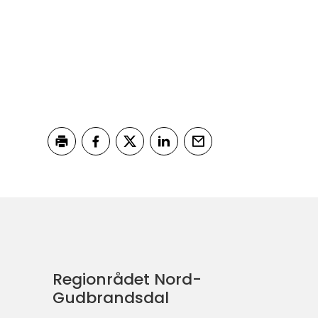
Skriv ut
Del på Facebook
Del på Twitter
Del på LinkedIn
Tips en venn
Regionrådet Nord-
Gudbrandsdal