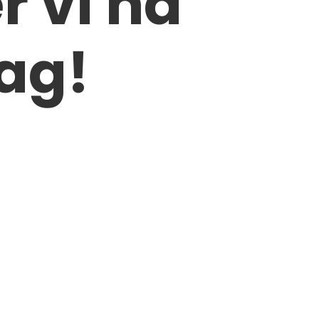
r vi nå
ag!