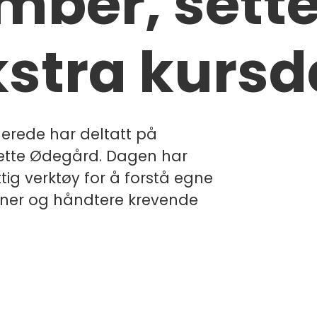
mber, sette
kstra kursd
erede har deltatt på
ette Ødegård. Dagen har
tig verktøy for å forstå egne
joner og håndtere krevende