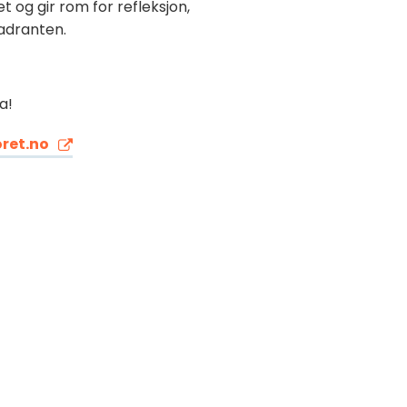
 og gir rom for refleksjon,
vadranten.
a!
ret.no