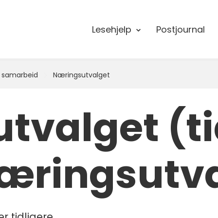
Lesehjelp
Postjournal
t samarbeid
Næringsutvalget
tvalget (ti
æringsutva
r tidligere