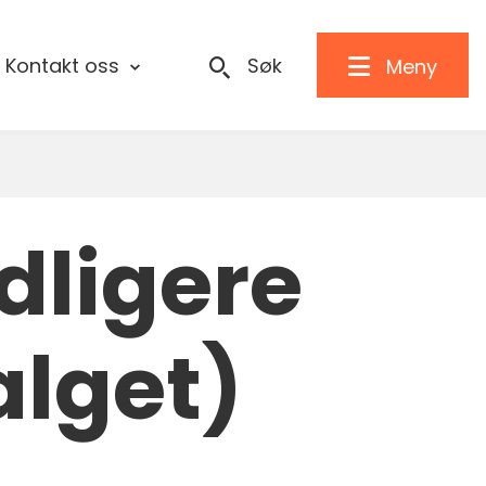
Kontakt oss
Søk
Meny
dligere
lget)