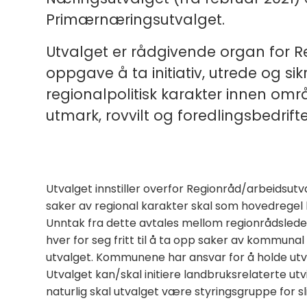
Primærnæringsutvalget.
Utvalget er rådgivende organ for 
oppgave å ta initiativ, utrede og sik
regionalpolitisk karakter innen om
utmark, rovvilt og foredlingsbedrift
Utvalget innstiller overfor Regionråd/arbeidsutv
saker av regional karakter skal som hovedrege
Unntak fra dette avtales mellom regionrådslede
hver for seg fritt til å ta opp saker av kommunal 
utvalget. Kommunene har ansvar for å holde utva
Utvalget kan/skal initiere landbruksrelaterte utvi
naturlig skal utvalget være styringsgruppe for sl