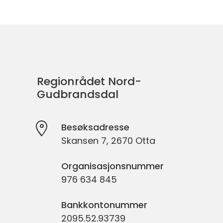
Skriv ut
Del på Facebook
Del på Twitter
Del på LinkedIn
Tips en venn
Regionrådet Nord-
Gudbrandsdal
Besøksadresse
Skansen 7, 2670 Otta
Organisasjonsnummer
976 634 845
Bankkontonummer
2095.52.93739