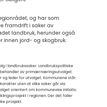
Regionrådet, og har som
re framdrift i saker av
rådet landbruk, herunder også
er innen jord- og skogbruk.
alg i landbrukssaker. Landbrukspolitiske
l behandler av primærnæringsutvalget.
r og leder for utvalget. Kommunene står
karakter uten at slike saker går via
lget orientert om kommunevise initiativ.
klingsprosjekt i regionen. Der det faller
ike prosjekt.