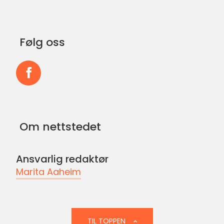
Følg oss
Følg
oss
på
Om nettstedet
Facebook
Ansvarlig redaktør
Marita Aaheim
TIL TOPPEN