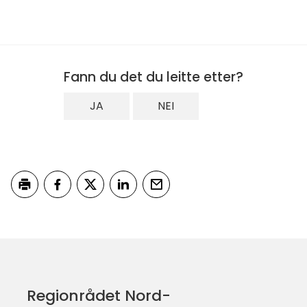
Fann du det du leitte etter?
JA
NEI
Skriv ut
Del på Facebook
Del på Twitter
Del på LinkedIn
Tips en venn
Regionrådet Nord-