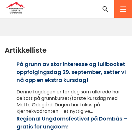
Interkommunalt
politisk
Du
råd
er
her:
Nord-
Artikkelliste
Gudbrandsdal
På grunn av stor interesse og fullbooket
oppfølgingsdag 29. september, setter vi
nå opp en ekstra kursdag!
Denne fagdagen er for deg som allerede har
deltatt på grunnkurset/første kursdag med
Mette Ødegård. Dagen har fokus på
Kjernekvadranten – et nyttig ve...
Regional Ungdomsfestival på Dombås –
gratis for ungdom!