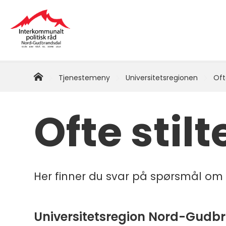
Interkommunalt
politisk
råd
Hjem
Du
Tjenestemeny
Universitetsregionen
Oft
er
Nord-
her:
Ofte stil
Gudbrandsdal
Her finner du svar på spørsmål om U
Universitetsregion Nord-Gudb