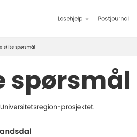
Lesehjelp
Postjournal
e stilte spørsmål
te spørsmål
niversitetsregion-prosjektet.
randsdal