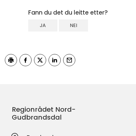
Fann du det du leitte etter?
JA
NEI
Skriv ut
Del på Facebook
Del på Twitter
Del på LinkedIn
Tips en venn
Regionrådet Nord-
Gudbrandsdal