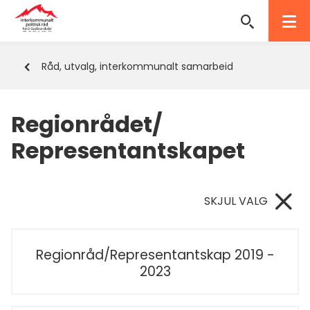
Interkommunalt
politisk
Du
Råd, utvalg, interkommunalt samarbeid
råd
er
her:
Nord-
Regionrådet/
Gudbrandsdal
Representantskapet
SKJUL VALG
Regionråd/Representantskap 2019 -
2023