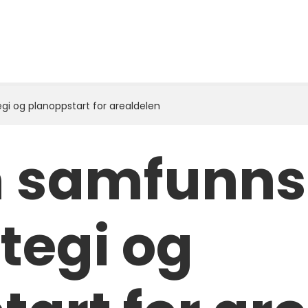
gi og planoppstart for arealdelen
 samfunns
tegi og