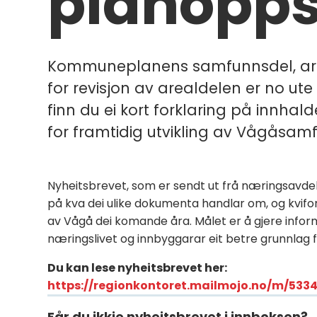
planoppst
Kommuneplanens samfunnsdel, are
for revisjon av arealdelen er no ute
finn du ei kort forklaring på innhal
for framtidig utvikling av Vågåsam
Nyheitsbrevet, som er sendt ut frå næringsavdelin
på kva dei ulike dokumenta handlar om, og kvifor
av Vågå dei komande åra. Målet er å gjere inform
næringslivet og innbyggarar eit betre grunnlag 
Du kan lese nyheitsbrevet her:
https://regionkontoret.mailmojo.no/m/533
Får du ikkje nyheitsbrevet i innboksen?