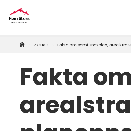
Næringssamarbeid
i
Nord-
Hjem
Du
Aktuelt
Fakta om samfunnsplan, arealstrate
er
Gudbrandsdal
her:
Fakta om
arealstra