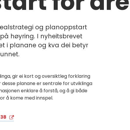
art for ar
alstrategi og planoppstart
 på høyring. I nyheitsbrevet
det i planane og kva dei betyr
funnet.
ga, gir ei kort og oversiktleg forklaring
 desse planane er sentrale for utviklinga
asjonen enklare å forstå, og å gi både
for å kome med innspel.
438