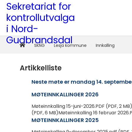
SKNG
-
Sekretariat
Hjem
Du
SKNG
Lesja kommune
Innkalling
er
for
her:
kontrollutvalga
Artikkelliste
i
Neste møte er mandag 14. septembe
Nord-
MØTEINNKALLINGER 2026
Gudbrandsdal
Møteinnkalling 15-juni-2026.PDF (PDF, 2 MB
(PDF, 6 MB)Møteinnkalling 16 februar 2026.
MØTEINNKALLINGER 2025
Møteinnkalling 9-desember 2025.pdf (PDF, 