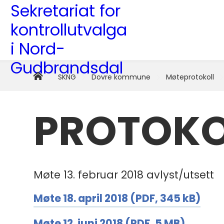
SKNG
-
Sekretariat
Hjem
Du
SKNG
Dovre kommune
Møteprotokoll
er
for
her:
PROTOKO
kontrollutvalga
i
Nord-
Gudbrandsdal
Møte 13. februar 2018 avlyst/utsett
Møte 18. april 2018
(PDF, 345 kB)
Møte 12. juni 2018
(PDF, 5 MB)