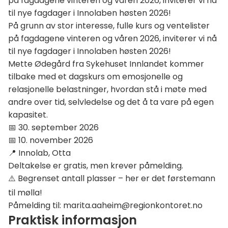
på fagdagene vinteren og våren 2026, inviterer vi nå
(.ics)
til nye fagdager i Innolaben høsten 2026!
På grunn av stor interesse, fulle kurs og ventelister
på fagdagene vinteren og våren 2026, inviterer vi nå
til nye fagdager i Innolaben høsten 2026!
Mette Ødegård fra Sykehuset Innlandet kommer
tilbake med et dagskurs om emosjonelle og
relasjonelle belastninger, hvordan stå i møte med
andre over tid, selvledelse og det å ta vare på egen
kapasitet.
📅 30. september 2026
📅 10. november 2026
📍 Innolab, Otta
Deltakelse er gratis, men krever påmelding.
⚠️ Begrenset antall plasser – her er det førstemann
til mølla!
Påmelding til: marita.aaheim@regionkontoret.no
Praktisk informasjon