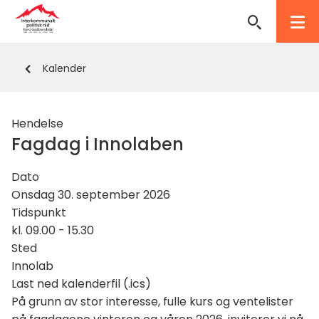
Interkommunalt
politisk
Du
Kalender
råd
er
her:
Nord-
Hendelse
Gudbrandsdal
Fagdag i Innolaben
Dato
Onsdag 30. september 2026
Tidspunkt
kl. 09.00 - 15.30
Sted
Innolab
Last
Last ned kalenderfil (.ics)
ned
På grunn av stor interesse, fulle kurs og ventelister
kalenderfil