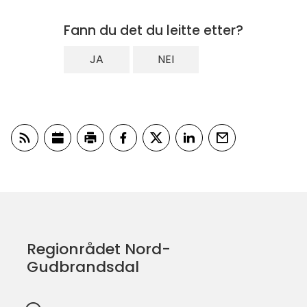
Fann du det du leitte etter?
JA
NEI
Abonner på RSS
Legg til hendelsen i din kalender
Skriv ut
Del på Facebook
Del på Twitter
Del på LinkedIn
Tips en venn
Regionrådet Nord-
Gudbrandsdal